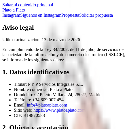
Saltar al contenido principal
Plato a Plato
Instagram
Siguenos en Instagram
Propuesta
Solicitar propuesta
Aviso legal
Última actualización:
13 de marzo de 2026
En cumplimiento de la Ley 34/2002, de 11 de julio, de servicios de
la sociedad de la información y de comercio electrónico (LSSI-CE),
se informa de los siguientes datos:
1. Datos identificativos
Titular:
P Y P Servicios Integrales S.L.
Nombre comercial:
Plato a Plato
Domicilio:
C/ Puerto Vallarta 24, 28027, Madrid
Teléfono:
+34 609 007 454
Email:
info@platoaplato.com
Sitio web:
https://www.platoaplato.com
CIF:
B19870583
2. Objeto y aceptación