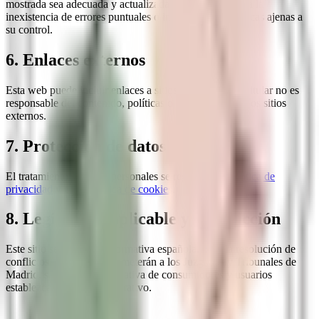
mostrada sea adecuada y actualizada, pero no garantiza la
inexistencia de errores puntuales o interrupciones técnicas ajenas a
su control.
6. Enlaces externos
Esta web puede incluir enlaces a sitios de terceros. El titular no es
responsable del contenido, políticas o prácticas de dichos sitios
externos.
7. Protección de datos
El tratamiento de datos personales se regula en la
Política de
privacidad
y en la
Política de cookies
.
8. Legislación aplicable y jurisdicción
Este sitio se rige por la normativa española. Para la resolución de
conflictos, las partes se someterán a los Juzgados y Tribunales de
Madrid, salvo que la normativa de consumidores y usuarios
establezca otro fuero imperativo.