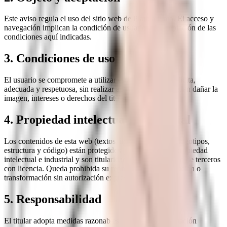
Este aviso regula el uso del sitio web de
Plato a Plato
. El acceso y
navegación implican la condición de usuario y la aceptación de las
condiciones aquí indicadas.
3. Condiciones de uso
El usuario se compromete a utilizar esta web de forma lícita,
adecuada y respetuosa, sin realizar actividades que puedan dañar la
imagen, intereses o derechos del titular o de terceros.
4. Propiedad intelectual e industrial
Los contenidos de esta web (textos, imágenes, diseño, logotipos,
estructura y código) están protegidos por derechos de propiedad
intelectual e industrial y son titularidad del responsable o de terceros
con licencia. Queda prohibida su reproducción, distribución o
transformación sin autorización expresa.
5. Responsabilidad
El titular adopta medidas razonables para que la información