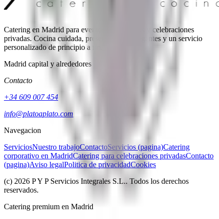
Catering en Madrid para eventos corporativos y celebraciones
privadas. Cocina cuidada, presentaciones elegantes y un servicio
personalizado de principio a fin.
Madrid capital y alrededores
Contacto
+34 609 007 454
info@platoaplato.com
Navegacion
Servicios
Nuestro trabajo
Contacto
Servicios (pagina)
Catering
corporativo en Madrid
Catering para celebraciones privadas
Contacto
(pagina)
Aviso legal
Politica de privacidad
Cookies
(c)
2026
P Y P Servicios Integrales S.L.
. Todos los derechos
reservados.
Catering premium en Madrid